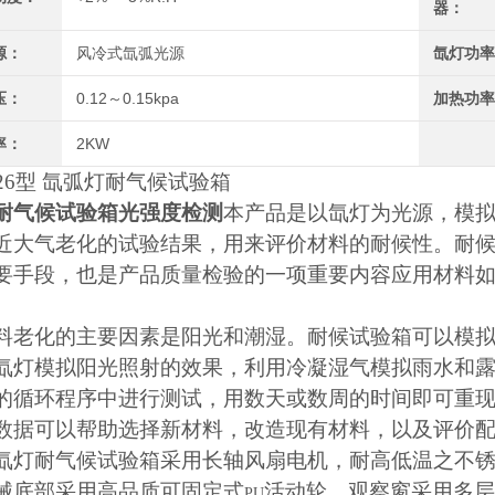
器：
源：
风冷式氙弧光源
氙灯功
压：
0.12～0.15kpa
加热功
率：
2KW
-26型 氙弧灯耐气候试验箱
耐气候试验箱光强度检测
本产品是以氙灯为光源，模
近大气老化的试验结果，用来评价材料的耐候性。耐
要手段，也是产品质量检验的一项重要内容应用材料
料老化的主要因素是阳光和潮湿。耐候试验箱可以模
氙灯模拟阳光照射的效果，利用冷凝湿气模拟雨水和
的循环程序中进行测试，用数天或数周的时间即可重
数据可以帮助选择新材料，改造现有材料，以及评价
氙灯耐气候试验箱采用长轴风扇电机，耐高低温之不
械底部采用高品质可固定式
活动轮。观察窗采用多层
PU