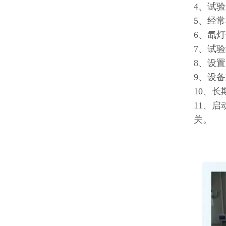
4、试
5、经
6、氙
7、试
8、设
9、设
10、长
11、
关。