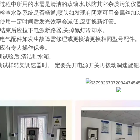
验过程中所用的水需是清洁的蒸馏水,以防其它杂质污染仪
常检查水路系统是否畅通,喷头如发现有阴塞可用金属丝加
灯使用一定时间后发光效率会减低,应更换新灯管。
验结束后应拉下电源断路器,关掉氙灯冷却水。
置电气配件如发生故障需修理或更换请更换相同型号配件
备应有专人操作保养。
期试验后,清洁贮水箱。
启动试样转架调速器时,一定要先开电源开关再拨动调速旋钮