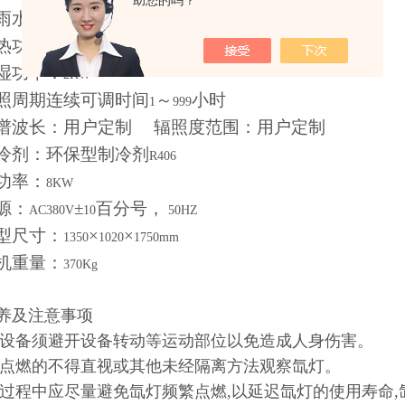
助您的吗？
淋雨水压：
～
0.12
0.15kpa
加热功率：
2KW
加湿功率：
2KW
光照周期连续可调时间
～
小时
1
999
光谱波长：用户定制
辐照度范围：用户定制
制冷剂：环保型制冷剂
R406
总功率：
8KW
源：
±
百分号，
AC380V
10
50HZ
外型尺寸：
×
×
1350
1020
1750mm
整机重量：
370Kg
养及注意事项
作设备须避开设备转动等运动部位以免造成人身伤害。
灯点燃的不得直视或其他未经隔离方法观察氙灯。
用过程中应尽量避免氙灯频繁点燃,以延迟氙灯的使用寿命,