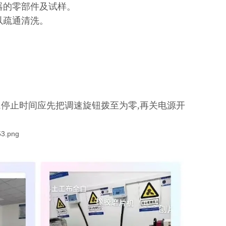
器的零部件及试样。
以疏通清洗。
。
,停止时间应先把调速旋钮拨至为零,再关电源开