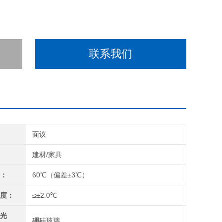
联系我们
间
面议
域
建材/家具
度：
60℃（偏差±3℃）
匀度：
≤±2.0℃
滤光
硼硅玻璃