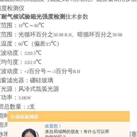
强度检测仪
灯耐气候试验箱光强度检测
技术参数
度范围：
℃～
℃
10
80
度范围：光循环百分之
、暗循环百分之
50-98 R.H
30-98
板温度：
℃（偏差±
℃）
60
3
度波动度：≤±
℃
0.5
度均匀度：≤±
℃
2.0
度波动度：
百分号～
百分号
+2
-3
R.H
璃窗滤光器：硼硅玻璃
灯光源：风冷式氙弧光源
灯功率：
3.6KW
灯管总数量：
支
2
降雨时间：
～
分钟，连续降雨可调
1
9999
降雨周期：
～
分钟，间隔（断）降雨可调
1
240
欢迎您！
来自局域网的朋友！有什么可以帮
喷水嘴孔径：Ф
（回水带超精细过滤器防止喷嘴堵塞
0.8mm