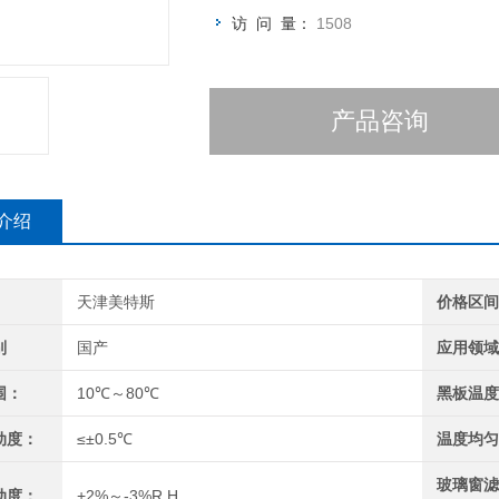
访 问 量：
1508
产品咨询
介绍
天津美特斯
价格区
别
国产
应用领
围：
10℃～80℃
黑板温
动度：
≤±0.5℃
温度均
玻璃窗
动度：
+2%～-3%R.H