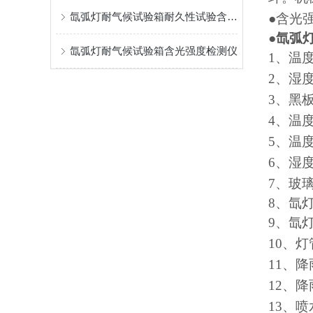
氙弧灯耐气候试验箱耐久性试验含光强度检测仪
●含光
●
氙弧
氙弧灯耐气候试验箱含光强度检测仪
1、温
2、湿
3、黑
4、温
5、温
6、湿
7、玻
8、氙
9、氙
10、
11、
12、
13、