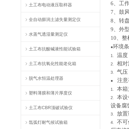
6
、工
土工布电动液压取样器
7
、鼓
全自动膨润土滤失量测定仪
8
、转
9
、外
水蒸气透湿量测定仪
10
、整
环境
●
土工布抗酸碱液性能试验箱
温度
1.
相对
土工布抗氧化性能老化箱
2.
气压
3.
脱气水恒温处理器
注意
●
本箱
1.
塑料薄膜和薄片厚度仪
本设
2.
设备腐
土工布CBR顶破试验仪
放置
3.
不可
氙弧灯耐气候试验箱
4.