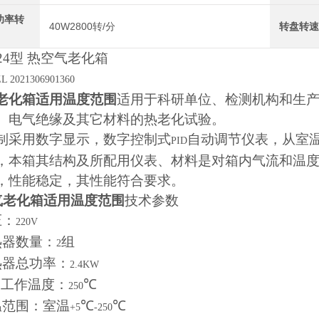
功率转
40W2800转/分
转盘转
24
型 热空气老化箱
L 2021306901360
老化箱适用温度范围
适用于科研单位、检测机构和生
、电气绝缘及其它材料的热老化试验。
制采用数字显示，数字控制式
自动调节仪表，从室
PID
，本箱其结构及所配用仪表、材料是对箱内气流和温
，性能稳定，其性能符合要求。
气老化箱适用温度范围
技术参数
压：
220V
热器数量：
组
2
热器总功率：
2.4KW
高工作温度：
℃
250
温范围：室温
℃
℃
+5
-250