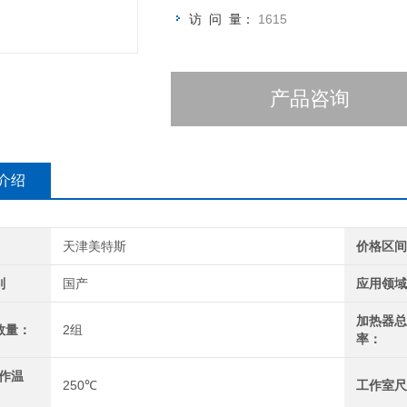
访 问 量：
1615
产品咨询
介绍
天津美特斯
价格区
别
国产
应用领
加热器
数量：
2组
率：
工作温
250℃
工作室