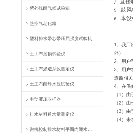
厂直接
紫外线耐气候试验箱
鼓风
5.
本设
6.
热空气老化箱
塑料排水带芯带压屈强度试验机
1
、我厂
外）。
土工布磨损试验仪
2
、用户
土工布渗透系数测定仪
3
、用户
遵照相关
土工布耐静水压试验仪
4
、在保
（
1
）由
电动液压取样器
（
2
）由
（
3
）由
排水材料通水量测定仪
（
4
）未
微机控制排水材料平面内通水量测定仪