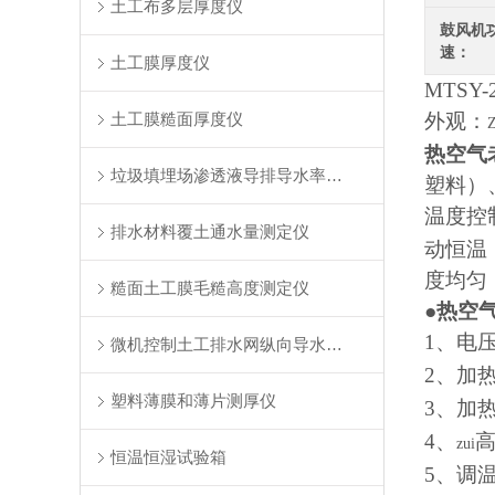
土工布多层厚度仪
鼓风机
速：
土工膜厚度仪
MTSY-
土工膜糙面厚度仪
外观：
Z
热空气
垃圾填埋场渗透液导排导水率测定仪
塑料）
温度控
排水材料覆土通水量测定仪
动恒温
度均匀
糙面土工膜毛糙高度测定仪
●
热空
1
、电
微机控制土工排水网纵向导水率测定仪
2
、加
塑料薄膜和薄片测厚仪
3
、加
4
、
zui
恒温恒湿试验箱
5
、调