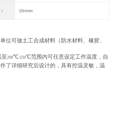
速：
10r/min
产单位可做土工合成材料（防水材料、橡胶、
温至
℃
℃范围内可任意设定工作温度，自
200
/250
度作了详细研究后设计的，具有控温灵敏，温