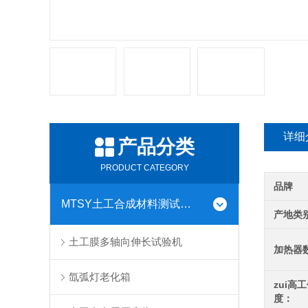
详细
产品分类
PRODUCT CATEGORY
品牌
MTSY土工合成材料测试仪器系列
产地类
土工膜多轴向伸长试验机
加热器
氙弧灯老化箱
zui高
度：