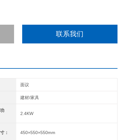
联系我们
间
面议
域
建材/家具
总功
2.4KW
尺寸：
450×550×550mm