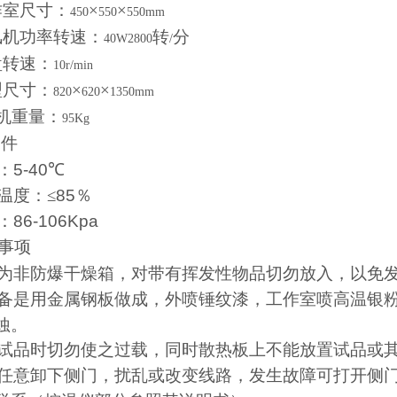
作室尺寸：
×
×
450
550
550mm
风机功率转速：
转
分
40W2800
/
盘转速：
10r/min
型尺寸：
×
×
820
620
1350mm
机重量：
95Kg
条件
：
5-40
℃
温度：≤
85
％
：
86-106Kpa
事项
为非防爆干燥箱，对带有挥发性物品切勿放入，以免
备是用金属钢板做成，外喷锤纹漆，工作室喷高温银
蚀。
试品时切勿使之过载，同时散热板上不能放置试品或
任意卸下侧门，扰乱或改变线路，发生故障可打开侧