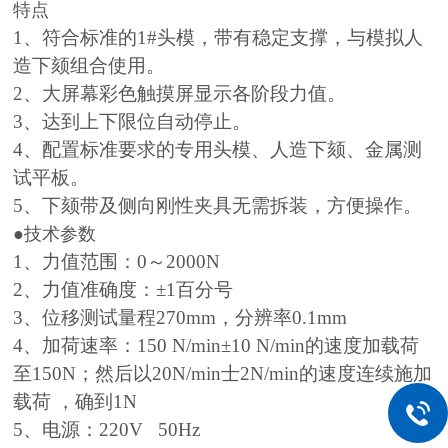
特点
1
、符合标准的
1#
头模，带有稳定支撑，与模拟人
造下颏组合使用。
2
、大屏幕彩色触摸屏显示各阶段力值。
3
、达到上下限位自动停止。
4
、配置标准要求的专用头模、人造下颏、金属测
试平板。
5
、下颏带及侧向刚性夹具无需拆装，方便操作。
●技术参数
1
、力值范围：
0
～
2000N
2
、力值准确度：±
1
百分号
3
、位移测试量程
270mm
，分辨率
0.1mm
4
、加荷速率：
150 N/min
±
10 N/min
的速度加载荷
至
150N
；
然后以
20N/min
士
2N/min
的速度连续施加
载荷
，确到
1N
5
、电源：
220V 50Hz