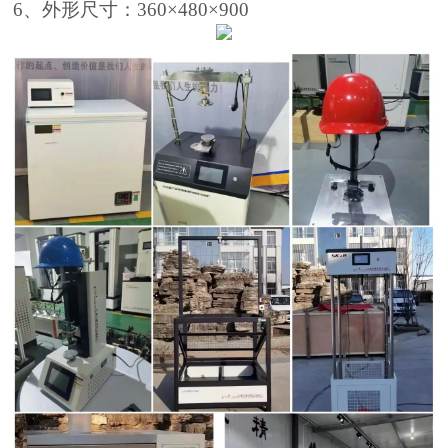
6
、外形尺寸：
360
×
480
×
900