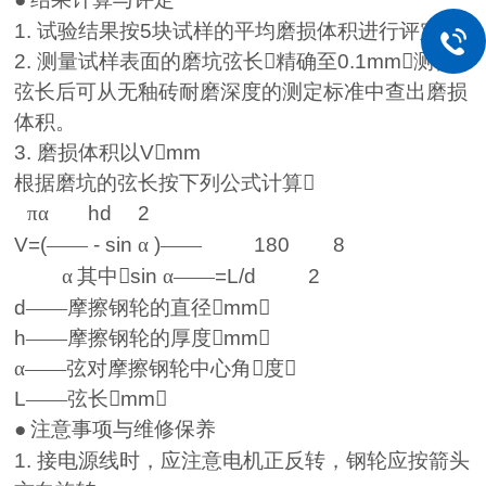
1.
试验结果按
5
块试样的平均磨损体积进行评定。
2.
测量试样表面的磨坑弦长精确至
0.1mm
测得
弦长后可从无釉砖耐磨深度的测定标准中查出磨损
体积。
3.
磨损体积以
V

mm
根据磨坑的弦长按下列公式计算
πα
hd
2
V=(
——
- sin
α
)
——
180
8
α
其中
sin
α——
=L/d
2
d
——摩擦钢轮的直径
mm

h
——摩擦钢轮的厚度
mm

α——弦对摩擦钢轮中心角度
L
——弦长
mm

●
注意事项与维修保养
1.
接电源线时，应注意电机正反转，钢轮应按箭头