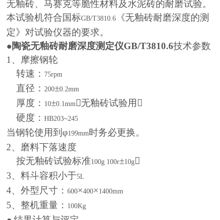
无釉砖、马赛克等脆性材料及水泥砖的耐磨试验。
本试验机符合国标
《无釉砖耐磨深度的测
GB/T3810.6
定》对试验仪器的要求。
●
陶瓷无釉砖耐磨深度测定仪GB/T3810.6
技术参数
1
、摩擦钢轮
转速：
75rpm
直径：
±
200
0.2mm
厚度：
±
无釉砖试验用
10
0.1mm
硬度：
HB203~245
当钢轮使用到φ
时务必更换。
199mm
2
、磨料下落速度
按无釉砖试验标准
±

100g 100r
10g
3
、料斗容积小于
5L
4
、外型尺寸：
×
×
600
400
1400mm
5
、整机重量：
100Kg
●
结果计算与评定