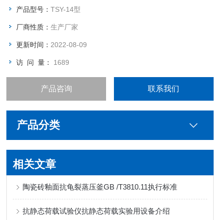
测定方法》、JTG3460《厚度测定》、ISO9863《土工布在固定
产品型号：
TSY-14型
压力下厚度测定方法》 SL235 等试验标
厂商性质：
生产厂家
更新时间：
2022-08-09
访 问 量：
1689
产品咨询
联系我们
产品分类
相关文章
陶瓷砖釉面抗龟裂蒸压釜GB /T3810.11执行标准
抗静态荷载试验仪抗静态荷载实验用设备介绍