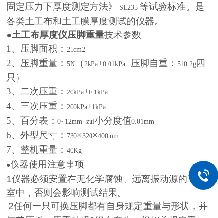
固定压力下厚度测定方法》
等试验标准。是
SL235
各类土工布和土工膜厚度测试的仪器。
●
土工布厚度仪压脚重量
技术参数
1
、压脚面积：
25cm2
2
、压脚重量：
（
±
压脚自重：
四
5N
2kPa
0.01kPa
510.2g
只）
3
、二次压重：
±
20kPa
0.1kPa
4
、三次压重：
±
200kPa
1kPa
5
、百分表：
小分度值
0~12mm
zui
0.01mm
6
、外型尺寸：
×
×
730
320
400mm
7
、整机重量：
40Kg
仪器使用注意事项
●
1
仪器必须安置在无化学腐蚀、远离振动源的工作
室中，否则会影响测试结果。
2
任何一只可换压脚都有自身规定重量与形状，并