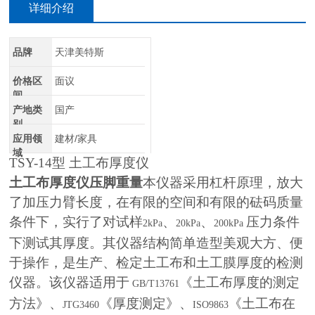
详细介绍
品牌
天津美特斯
价格区
面议
间
产地类
国产
别
应用领
建材/家具
域
TSY-14
型 土工布厚度仪
土工布厚度仪压脚重量
本仪器采用杠杆原理，放大
了加压力臂长度，在有限的空间和有限的砝码质量
条件下，实行了对试样
、
、
压力条件
2kPa
20kPa
200kPa
下测试其厚度。其仪器结构简单造型美观大方、便
于操作，是生产、检定土工布和土工膜厚度的检测
仪器。该仪器适用于
《土工布厚度的测定
GB/T13761
方法》、
《厚度测定》、
《土工布在
JTG3460
ISO9863