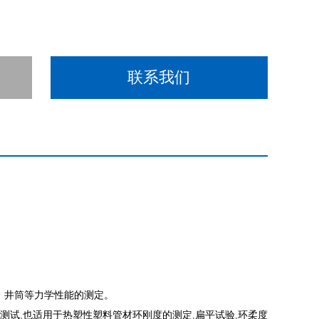
联系我们
、井筒等力学性能的测定。
测试
,
也适用于热塑性塑料管材环刚度的测定
,
扁平试验
,
环柔度