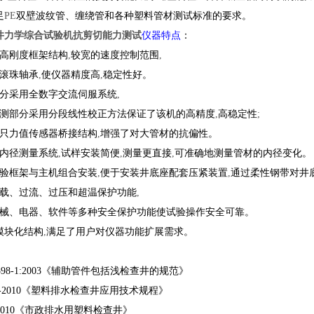
足
PE
双壁波纹管、缠绕管和各种塑料管材测试标准的要求。
井力学综合试验机抗剪切能力测试
仪器特点
：
高刚度框架结构
,
较宽的速度控制范围
,
滚珠轴承
,
使仪器精度高
,
稳定性好。
分采用全数字交流伺服系统
,
测部分采用分段线性校正方法保证了该机的高精度
,
高稳定性
;
只力值传感器桥接结构
,
增强了对大管材的抗偏性。
内径测量系统
,
试样安装简便
,
测量更直接
,
可准确地测量管材的内径变化。
验框架与主机组合安装
,
便于安装井底座配套压紧装置
,
通过柔性钢带对井
载、过流、过压和超温保护功能
,
械、电器、软件等多种安全保护功能使试验操作安全可靠。
模块化结构
,
满足了用户对仪器功能扩展需求。
98-1:2003
《辅助管件包括浅检查井的规范》
-2010
《塑料排水检查井应用技术规程》
2010
《市政排水用塑料检查井》