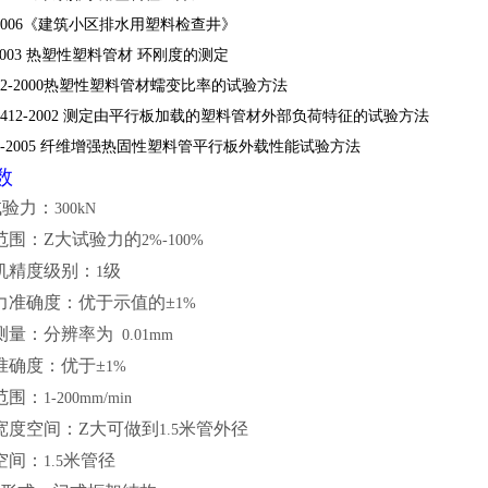
2006
《建筑小区排水用塑料检查井》
2003
热塑性塑料管材 环刚度的测定
2-2000
热塑性塑料管材蠕变比率的试验方法
412-2002
测定由平行板加载的塑料管材外部负荷特征的试验方法
2-2005
纤维增强热固性塑料管平行板外载性能试验方法
数
试验力：
300kN
范围：Z大试验力的
2%-100%
机精度级别：
级
1
力准确度：优于示值的±
1%
测量：分辨率为
0.01mm
准确度：优于±
1%
范围：
1-200mm/min
宽度空间：Z大可做到
米管外径
1.5
空间：
米管径
1.5