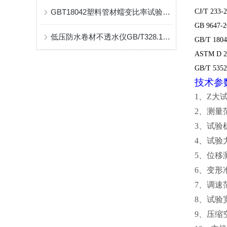
GBT18042塑料管材蠕变比率试验机缠绕结构壁管试件
CJ/T 233-
GB 9647-
低压防水卷材不透水仪GB/T328.10（A法）试验方式
GB/T 1804
ASTM D 2
GB/T 535
技术参
1
、Z大
2
、测量
3
、试验
4
、试验
5
、位移
6
、变形
7
、调速
8
、试验
9
、压缩