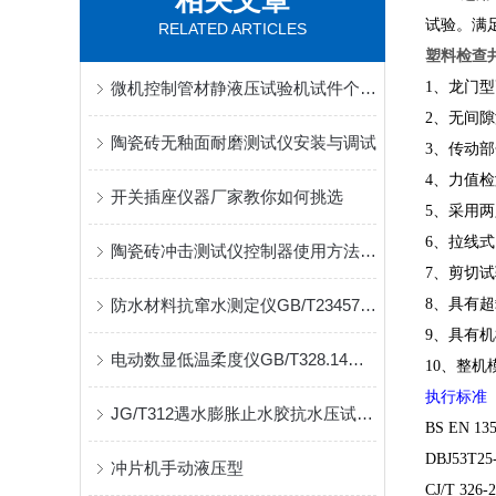
相关文章
试验。满
RELATED ARTICLES
塑料检查
微机控制管材静液压试验机试件个数可选
1
、龙门型
2
、无间隙
​陶瓷砖无釉面耐磨测试仪安装与调试
3
、传动部
4
、力值检
开关插座仪器厂家教你如何挑选
5
、采用两
6
、拉线式
陶瓷砖冲击测试仪控制器使用方法介绍
7
、剪切试
防水材料抗窜水测定仪GB/T23457湿铺防水卷材标准
8
、具有超
9
、具有机
电动数显低温柔度仪GB/T328.14标准需配合低温箱使用
10
、整机
执行标准
JG/T312遇水膨胀止水胶抗水压试验机自动供水
BS EN 135
DBJ53T25
冲片机手动液压型
CJ/T 326-