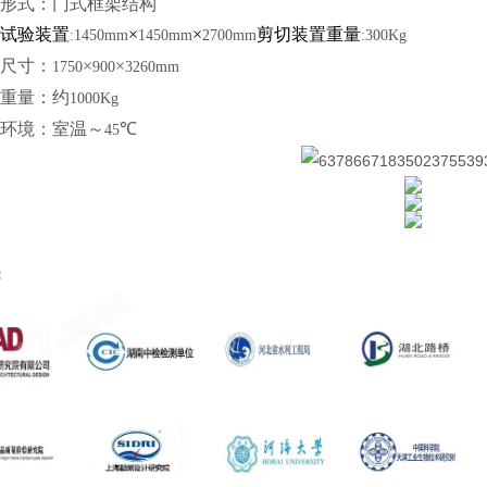
形式：门式框架结构
试验装置
×
×
剪切装置重量
:1450mm
1450mm
2700mm
:300Kg
尺寸：
×
×
1750
900
3260mm
重量：约
1000Kg
环境：室温～
℃
45
：