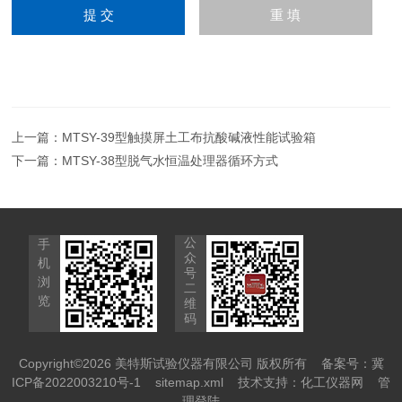
上一篇：
MTSY-39型触摸屏土工布抗酸碱液性能试验箱
下一篇：
MTSY-38型脱气水恒温处理器循环方式
公
手
众
机
号
浏
二
览
维
码
Copyright©2026 美特斯试验仪器有限公司 版权所有
备案号：冀
ICP备2022003210号-1
sitemap.xml
技术支持：
化工仪器网
管
理登陆