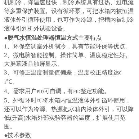
机制冷，降温速度快，制冷系统具有过热、过电流
等多重保护装置。设有循环泵，可把水箱内被恒温
液体外引循环使用，也可作为冷源，把槽内被制冷
液体引到机外试验设备。
●
脱气水恒温处理器恒温方式
主要特点
1
、环保空调室外机制冷，具有节能环保等优点。
2
、微电脑智能控制、操作简单、温度稳定性好。
大屏幕液晶触屏显示。
3
、可修正温度测量值偏差，温度校正精度达
0.
℃。
1
4
、需求用户
可自调，有
整定功能。
PID
PID
5
、外循环时可将水箱内恒温液体外引循环使用，
还可以作
为冷源、热源把水箱内液体外引，可以降
低
(
升高
)
水箱外
部实验容器的温度，扩展使用范
围。
●技术参数