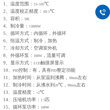
1
、温度范围：
℃
15~105
2
、温度校正精度：±
℃
0.1
3
、容积：
50L
4
、制冷量：
13000W
5
、循环方式：内循环，外循环
6
、恒温方式：制冷，加热
7
、冷却方式：空调室外机
8
、外循环泵：
，流量可调
100W
9
、显示方式：
触摸屏显示
LCD
10
、
控制：有，具有
整定功能
PID
PID
11
、加热时间：从室温到沸腾，
左右
30min
12
、制冷时间：从沸水到
℃，
左右
20
90min
13
、温度精度：
℃
+2
14
、压缩机功率：
匹
1.5
15
、循环泵功率：
100W