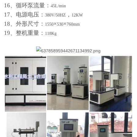
16
、循环泵流量：
45L/min
17
、电源电压：
，
380V/50HZ
12KW
18
、外形尺寸：
×
×
1550
530
760mm
19
、整机重量：
118Kg