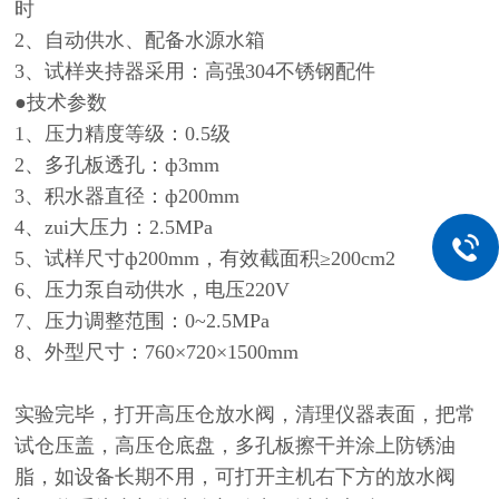
时
2、自动供水、配备水源水箱
3、试样夹持器采用：高强304不锈钢配件
●技术参数
1、压力精度等级：0.5级
2、多孔板透孔：ф3mm
3、积水器直径：ф200mm
4、zui大压力：2.5MPa
5、试样尺寸ф200mm，有效截面积≥200cm2
6、压力泵自动供水，电压220V
7、压力调整范围：0~2.5MPa
8、外型尺寸：760×720×1500mm
实验完毕，打开高压仓放水阀，清理仪器表面，把常
试仓压盖，高压仓底盘，多孔板擦干并涂上防锈油
脂，如设备长期不用，可打开主机右下方的放水阀