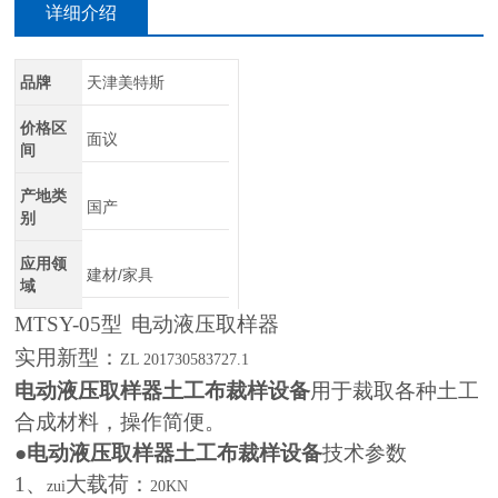
详细介绍
品牌
天津美特斯
价格区
面议
间
产地类
国产
别
应用领
建材/家具
域
MTSY-05
型
电动液压取样器
实用新型：
ZL 201730583727.1
电动液压取样器土工布裁样设备
用于裁取各种土工
合成材料，操作简便。
●
电动液压取样器土工布裁样设备
技术参数
1
、
大载荷：
zui
20KN