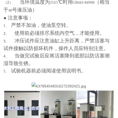
当环境温度为
±
℃时用
（相当
（2）
25
5
GB443-84N68
于
号液压油）
40
●
注意事项：
严禁不加油，使油泵空转。
1、
使用前必须排尽系统内空气，才能使用。
2、
冲压试件应注意油缸上升距离，严禁活塞与
3、
试件接触以防损坏机件，操作人员应特别注意。
当做完试验后应将活塞降到底部以防活塞潮
4、
湿导致生锈。
试验机器前必须阅读使用说明书。
5、