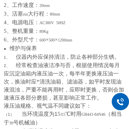
2
、工作速度：
20mm
3
、活塞
大行程：
zui
80mm
4
、电源电压：
AC380V
50HZ
5
、整机重量：
80Kg
6
、外型尺寸：
×
×
600
500
1200mm
维护与保养
●
仪器内外应保持清洁，防止各种部分生锈。
1、
经常检查油液洁净与否，根据使用情况每月
2、
应沉淀油箱内液压油一次，每半年更换液压油一
次，换油时应*清洗油箱、滤油器，如平时发现油
液混浊，严重不能再用时，应即时更换，否则会加
速液压各部分磨损，甚至影响正常工作。
液压油规格、视气温不同建议如下：
当环境温度为
1
5
±
℃时用
（相当
（1）
5
GB443-84N46
于
号机械油）
30