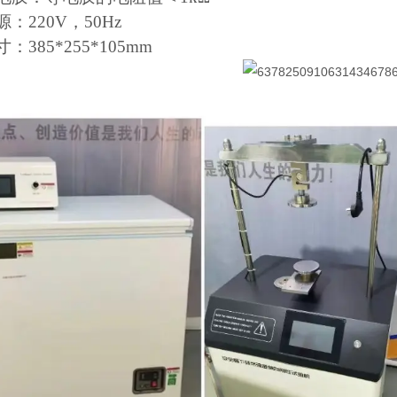
源：
220V
，
50Hz
寸：
385*255*105mm