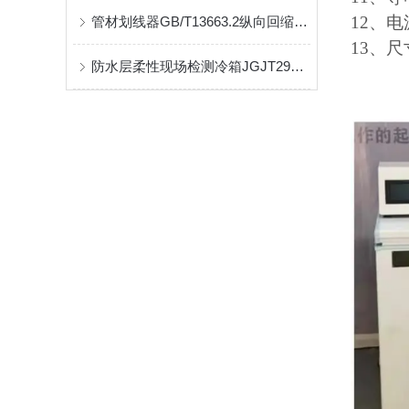
12
、电
管材划线器GB/T13663.2纵向回缩率试验
13
、尺
防水层柔性现场检测冷箱JGJT299被测点的降温处理