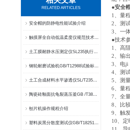
相关文章
●
安全
RELATED ARTICLES
1
、量
2
、测
安全帽的防静电性能试验介绍
3
、一
触摸屏全自动低温柔度仪规范技术要求介绍
●技术
1
、高
土工膜耐静水压测定仪SL235执行标准
2
、输
3
、电
ji
钢轮耐磨试验机GB/T12988试验标准磨坑长度值
4
、测
5
、测
土工合成材料水平渗透仪SL/T235水利试验标准
6
、量
陶瓷砖釉面抗龟裂蒸压釜GB /T3810.11执行标准
7
、全
8
、比
刨片机操作规程介绍
9
、触
10
、定
塑料炭黑分散度测试仪GB/T18251试验标准介绍
11
、导