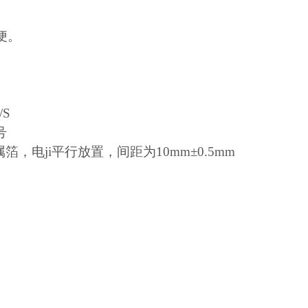
便。
/S
号
属箔，电
ji
平行放置，间距为
10mm
±
0.5mm