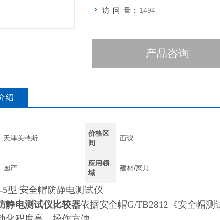
访 问 量：
1494
产品咨询
介绍
价格区
天津美特斯
面议
间
应用领
国产
建材/家具
域
-5
型
安全帽防静电测试仪
防静电测试仪比较器
依据安全帽
G/TB2812
《安全帽测
动化程度高、操作方便。