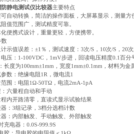
帽防静电测试仪比较器
主要特点
程可自动转换，简洁的操作面板，大屏幕显示，测量方
试阻值范围广，测试精度可靠。
体化便携式设计，重量更轻，方便携带。
参数
阻计示值误差：±
1
％，测试速度：
3
次
/S
，
10
次
/S
，
20
次
出电压：
1-100VDC
，
1mV
步进，回读电压精度
0.1
百分
：长度为
100mm
±
1mm
，宽度
1mm
±
0.1mm
，材料为金
试参数：绝缘电阻
1R
，微电流
1
量范围：电阻
1
Ω
-50T
Ω，电流
2mA-1pA
程：六量程自动和手动
量程内开路清零，直读式显示试验结果
较器：
3
组记录，
3
档分选档计数
发器：内部触发、手动触发、外部触发
时充电器：
0.0S-999.9S
电胶：导电胶的电阻值＜
1k
Ω