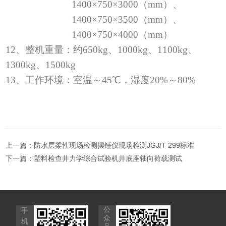
1400×750×3000
（
mm
）、
1400×750×3500
（
mm
）、
1400×750×4000
（
mm
）
12
、整机重量：约
650kg
、
1000kg
、
1100kg
、
1300kg
、
1500kg
13
、工作环境：室温～
45℃
，湿度
20%
～
80%
上一篇：
防水层柔性现场检测摆锤仪现场检测JGJ/T 299标准
下一篇：
塑料检查井力学综合试验机井底座轴向荷载测试
公
手
众
机