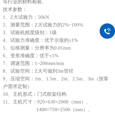
等行业的材料检验。
技术参数：
1
、Z大试验力：
50kN
2
、测量范围：Z大试验力的
2%~100%
3
、试验机精度级别：
1
级
4
、试验力准确度：优于示值的
±1%
5
、位移测量：分辨率为
0.01mm
6
、变形准确度：优于
±1%
7
、调速范围：
1~200mm/min
8
、试验空间：Z大可做到
3m
管径
9
、压缩空间：
1m
、
1.5m
、
2m
、
2.5m
、
3m
（按客
户需求定制）
10
、主机形式：门式框架结构
11
、主机尺寸：
920×630×2000
（
mm
）、
1400×750×2500
（
mm
）、