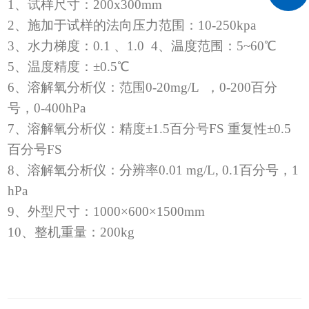
1
、试样尺寸：
200x300mm
2
、施加于试样的法向压力范围：
10-250kpa
3
、水力梯度：
0.1
、
1.0
4
、温度范围：
5~60
℃
5
、温度精度：±
0.5
℃
6
、溶解氧分析仪：范围
0-20mg/L
，
0-200
百分
号，
0-400hPa
7
、溶解氧分析仪：精度±
1.5
百分号
FS
重复性±
0.5
百分号
FS
8
、溶解氧分析仪：分辨率
0.01 mg/L, 0.1
百分号，
1
hPa
9
、外型尺寸：
1000
×
600
×
1500mm
10
、整机重量：
200kg